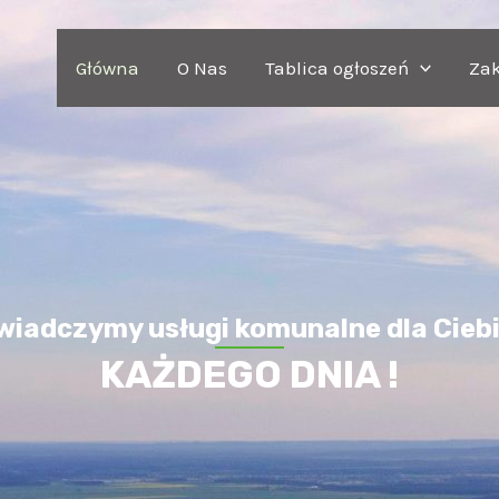
Główna
O Nas
Tablica ogłoszeń
Zak
wiadczymy usługi komunalne dla Ciebi
KAŻDEGO DNIA !