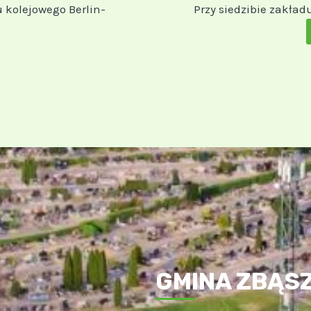
u kolejowego Berlin-
Przy siedzibie zakła
GMINA ZBĄS